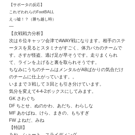
【サポータの反応】
これぞわれらのFootBALL
えっ嘘！？（勝ち越し時）
—
【次戦戦力分析】
次は６位キャッツ会津でAWAY戦になります。相手のステ
ータスを見るとスタミナがすごく、体力バカのチームで
す。さすが怪盗、逃げ足が早そうです。走りまくられ
て、ラインを上げると裏を取られそうです。
ちなみにうちのチームはメンタルがABばかりの気合だけ
のチームに仕上がっています。。
いままで３戦して３回とも引き分けています。
気分を変えて4-4-2ボックスにしてみます。
GK さわぐち
DF ちとせ、ぬのかわ、あだち、わらしな
MF あかばね、けら、まきの、もちすぎ
FW よねだ、みね
【特訓】
みね シュート、スライディング