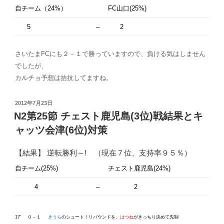
自チーム（24%）
FC山口(25%)
5
–
2
さいたまFCにも２－１で勝っていますので、負ける気はしません
でしたが、
カルチョ予想は拮抗してますね。
投
2012年7月23日
稿
N2第25節 チェスト鹿児島(3位)戦結果とキ
日:
ャッツ会津(6位)対策
【結果】 逆転勝利～! （現在７位、支持率９５％）
自チーム(25%)
チェスト鹿児島(24%)
4
–
2
17′
０－１
きうら
のシュート！リバウンドを、
はつね
がきっちり決めて先制