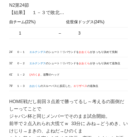
N2第24節
【結果】 １－３で敗北…
自チーム(22%)
佐世保ドッグス(24%)
1
–
3
24′
０－１
エルナンデス
のシュート！リバウンドを
おおくら
がきっちり決めて先制
32′
０－２
エルナンデス
のシュート！リバウンドを
おおくら
がきっちり決めて追加点
41′
１－２
ひのくま
、追撃のヘッド
79′
１－３
おおくら
のスルーパスに反応した、
エリザベス
の追加点
HOME戦だし前回３点差で勝ってるし～考えるの面倒だ
しーってことで
ジャパン杯と同じメンバーでそのまま試合開始。
前半で２点入れられ大慌てｗ 33分に みね→どうめき、い
けじり→まきの、よねだ→ひのくま