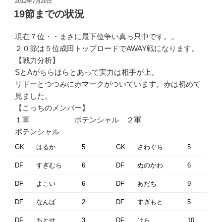
投
2012年7月20日
稿
19節までの状況
日:
現在７位・・まさに最下位争い真っ只中です。。
２０節は５位成田トップロードでAWAY戦になります。
【戦力分析】
SとAがちらほらとあって実力は相手が上。
リドーとつつみに赤マークがついています。赤は初めて
見ました。
【こっちのメンバー】
１軍 ポテンシャル ２軍
ポテンシャル
GK
はるか
5
GK
さわぐち
5
DF
すぎむら
6
DF
ぬのかわ
6
DF
よこい
6
DF
あだち
9
DF
なんば
2
DF
すぎもと
5
DF
ちとせ
3
DF
けら
10