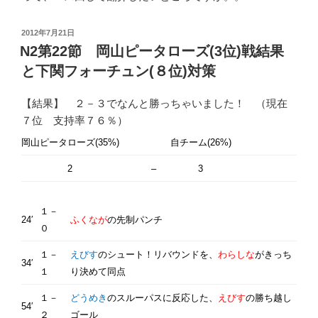
投
2012年7月21日
稿
N2第22節 岡山ピータローズ(3位)戦結果
日:
と下関フォーチュン(８位)対策
【結果】 ２－３でなんと勝っちゃいました！ （現在
７位 支持率７６％）
岡山ピータローズ(35%)
自チーム(26%)
2
–
3
１－
24′
ふくなが
の先制パンチ
０
１－
えびす
のシュート！リバウンドを、
わらしな
がきっち
34′
１
り決めて同点
１－
どうめき
のスルーパスに反応した、
えびす
の勝ち越し
54′
２
ゴール