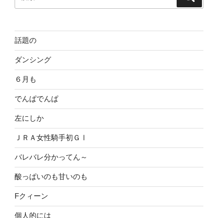
索
索:
話題の
ダンシング
６月も
でんぱでんぱ
左にしか
ＪＲＡ女性騎手初ＧⅠ
バレバレ分かってん～
酸っぱいのも甘いのも
Fクィーン
個人的には