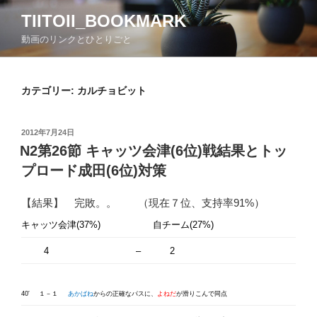
コ
TIITOII_BOOKMARK
ン
動画のリンクとひとりごと
テ
ン
ツ
カテゴリー:
カルチョビット
へ
ス
キ
投
2012年7月24日
ッ
稿
N2第26節 キャッツ会津(6位)戦結果とトッ
日:
プ
プロード成田(6位)対策
【結果】 完敗。。 （現在７位、支持率91%）
キャッツ会津(37%)
自チーム(27%)
4
–
2
40′
１－１
あかばね
からの正確なパスに、
よねだ
が滑りこんで同点