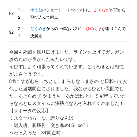
２－
ゆうな
のシュート！リバウンドに、
ふくなが
が頭から
87′
２
飛び込んで同点
２－
どうめき
からの正確なパスに、
ひのくま
が滑りこんで
92′
３
決勝点
今回も死闘を繰り広げました。ラインを上げてガンガン
攻めたのが良かったみたいです。
えびすはよく頑張ってくれています。どうめきとは相性
がよさそうです。
84’に すぎむら→ちとせ、わらしな→まきの と日和って交
代した途端同点にされました。我ながらひどい采配でし
た。あきらめず やまうち→あかばね として見守っていた
らなんとロスタイムに決勝点なんぞ入れてくれました！
【サポータの反応】
ミスターわらしな、誇りなんば
一蹴入魂、勝勝勝 突き進め! SHooT!!
うわっ入った（34’同点時）