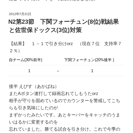
投
2012年7月21日
稿
N2第23節 下関フォーチュン(8位)戦結果
日:
と佐世保ドックス(3位)対策
【結果】 １－１で引き分けorz （現在７位 支持率７
２％）
自チーム(30%前半)
下関フォーチュン(20%後半 )
1
–
1
後半 えびす（あかばね）
またAボタン連打して録画忘れてしもうたorz
相手が守りを固めているのでカウンターを警戒してこち
らも引き気味にしたのが
まずかったみたいです。あとキーパーをキャッチのうま
いはるかに変更するのを
忘れていました。勝てる試合を引き分け。これで今季の