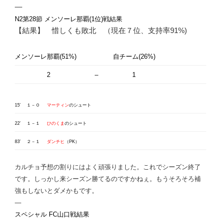
—
N2第28節 メンソーレ那覇(1位)戦結果
【結果】 惜しくも敗北 （現在７位、支持率91%)
メンソーレ那覇(51%)
自チーム(26%)
2
–
1
15′
１－０
マーティン
のシュート
22′
１－１
ひのくま
のシュート
83′
２－１
ダンチヒ
（PK）
カルチョ予想の割りにはよく頑張りました。これでシーズン終了
です。しっかし来シーズン勝てるのですかねぇ。もうそろそろ補
強もしないとダメかもです。
—
スペシャル FC山口戦結果