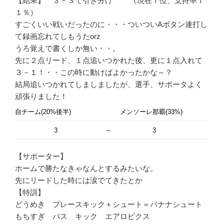
【結果】 ３－３で引き分け （現在７位、支持率７
１％）
すごくいい戦いだったのに・・・ついついAボタン連打し
て録画忘れてしもうたorz
うろ覚えで書くしか無い・・。
先に２点リード、１点追いつかれた後、更に１点入れて
３－１！・・この時に動けばよかったかな～？
結局追いつかれてしましましたが、選手、サポータよく
頑張りました！
自チーム(20%後半)
メンソーレ那覇(33%)
3
–
3
【サポーター】
ホームで勝たなきゃなんとするみたいな。
先にリードした時には涙でてきたとか
【特訓】
どうめき プレースキック＋シュート＝バナナシュート
もちすぎ パス キック エアロビクス