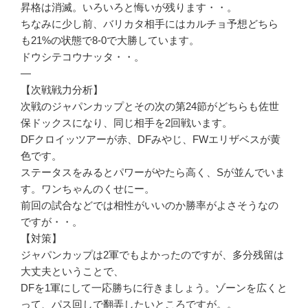
昇格は消滅。いろいろと悔いが残ります・・。
ちなみに少し前、バリカタ相手にはカルチョ予想どちら
も21%の状態で8-0で大勝しています。
ドウシテコウナッタ・・。
—
【次戦戦力分析】
次戦のジャパンカップとその次の第24節がどちらも佐世
保ドックスになり、同じ相手を2回戦います。
DFクロイッツアーが赤、DFみやじ、FWエリザベスが黄
色です。
ステータスをみるとパワーがやたら高く、Sが並んでいま
す。ワンちゃんのくせにー。
前回の試合などでは相性がいいのか勝率がよさそうなの
ですが・・。
【対策】
ジャパンカップは2軍でもよかったのですが、多分残留は
大丈夫ということで、
DFを1軍にして一応勝ちに行きましょう。ゾーンを広くと
って、パス回しで翻弄したいところですが。。