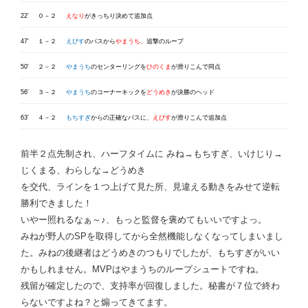
22′
０－２
えなり
がきっちり決めて追加点
47′
１－２
えびす
のパスから
やまうち
、追撃のループ
50′
２－２
やまうち
のセンターリングを
ひのくま
が滑りこんで同点
56′
３－２
やまうち
のコーナーキックを
どうめき
が決勝のヘッド
63′
４－２
もちすぎ
からの正確なパスに、
えびす
が滑りこんで追加点
前半２点先制され、ハーフタイムに みね→もちすぎ、いけじり→
じくまる、わらしな→どうめき
を交代、ラインを１つ上げて見た所、見違える動きをみせて逆転
勝利できました！
いやー照れるなぁ～♪、
もっと監督を褒めてもいいですよっ。
みねが野人のSPを取得してから全然機能しなく
なってしまいまし
た。みねの後継者はどうめきのつもりでしたが、もちすぎがいい
かもしれません。
MVPはやまうちのループシュートですね。
残留が確定したので、支持率が回復しました。秘書が７位で終わ
らないですよね？と煽ってきてます。