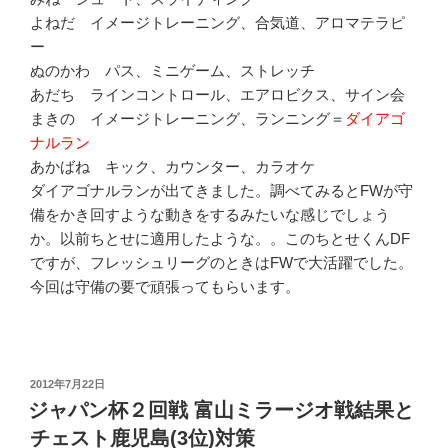
よねだ イメージトレーニング、合気道、アロマテラピ
ー
ぬのかわ パス、ミニゲーム、ストレッチ
あだち ラインコントロール、エアロビクス、サイン会
まきの イメージトレーニング、ランニング＝
ダイアゴ
ナルラン
あかばね キック、カウンター、カラオケ
ダイアゴナルランが出てきました。調べてみるとFWが守
備をかき回すような動きをするみたいな感じでしょう
か。以前ちとせに適用したような。。このちとせくんDF
ですが、フレッシュリーグのときはFWで大活躍でした。
今回は守備の要で頑張ってもらいます。
投
2012年7月22日
稿
ジャパン杯２回戦 富山ミラージオ戦結果と
日:
チェスト鹿児島(3位)対策