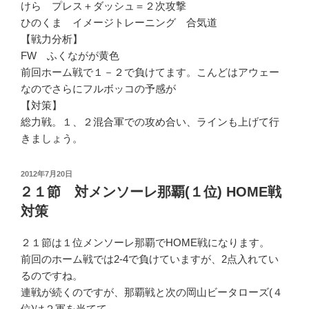
けら プレス＋ダッシュ＝２次攻撃
ひのくま イメージトレーニング 合気道
【戦力分析】
FW ふくながが黄色
前回ホーム戦で１－２で負けてます。こんどはアウェー
なのでさらにフルボッコの予感が
【対策】
総力戦。１、２混合軍での攻め合い、ラインも上げて行
きましょう。
投
2012年7月20日
稿
２１節 対メンソーレ那覇(１位) HOME戦
日:
対策
２１節は１位メンソーレ那覇でHOME戦になります。
前回のホーム戦では2-4で負けていますが、2点入れてい
るのですね。
連戦が続くのですが、那覇戦と次の岡山ビータローズ(４
位)は２軍を当てて、