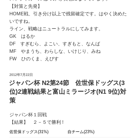
【対策と先発】
HOME戦、引き分け以上で残留確定です。はやく決めた
いですね。
ライン、戦略はニュートラルにしてみます。
GK はるか
DF すぎむら、よこい、すぎもと、なんば
MF やまうち、わらしな、いけじり、みね
FW ひのくま、えびす
投
2012年7月22日
稿
ジャパン杯 N2第24節 佐世保ドッグス(3
日:
位)2連戦結果と富山ミラージオ(N1 9位)対
策
ジャパン杯１回戦
【結果】 ２－５で勝利 !
佐世保ドッグス(31%)
自チーム(23%)