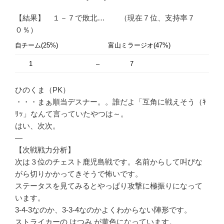
【結果】 １－７で敗北… （現在７位、支持率７
０％）
自チーム(25%)
富山ミラージオ(47%)
1
–
7
ひのくま（PK）
・・・まぁ順当デスナー。。誰だよ「互角に戦えそう（ｷ
ﾘｯ」なんて言っていたやつは～。
はい、次次。
—
【次戦戦力分析】
次は３位のチェスト鹿児島戦です。名前からして叫びな
がら切りかかってきそうで怖いです。
ステータスを見てみるとやっぱり攻撃に極振りになって
います。
3-4-3なのか、3-3-4なのかよくわからない陣形です。
ストライカーの はつみ が黄色になっています。