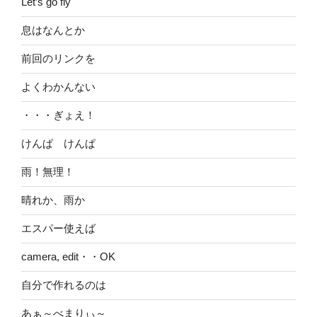
Let’s go fly
息はなんとか
前回のリンクを
よくわかんない
・・・ぎょえ！
けんぱ けんぱ
雨！無理！
晴れか、雨か
エスパー使えば
camera, edit・・OK
自分で作れるのは
あぁ～べまりぃ～