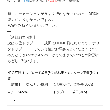
61′
２－２
まきの
が放ったクロスを
あかばね
がきっちり決めて同点
新フォーメーションがうまく行かなかったのと、DF陣の
能力が足りなかったですね。
FWの みね がいまいちでした。
—
【次戦戦力分析】
次は６位トップロード成田でHOME戦になります。ナリ
タトップロードっていう強いお馬さんがいたようです。
めんどくさいのでメンバーはそのままでいつもの陣形に
もどして戦います。
—
N2第27節 トップロード成田(6位)戦結果とメンソーレ那覇(1位)対
策
【結果】 なんとか勝利 （現在６位、支持率95%)
自チーム(22%)
トップロード成田(20%)
2
–
1