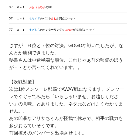
35′
０－１
おおうちやま
のPK
54′
１－１
もちすぎ
のパスを
みね
が同点のヘッド
70′
２－１
すぎむら
のセンターリングを
よねだ
が決勝点のヘッド
さすが、６位と７位の対決。GDGDな戦いでしたが、な
んとか勝利できました。
秘書さんは中途半端な順位、これじゃぁ前の監督のほう
が・・とか言ってくれています。。
—
【次戦対策】
次は1位メンソーレ那覇でAWAY戦になります。メンソー
レでぐぐってみたら「いらしゃいませ、お越しくださ
い」の意味。とありました。ネタ元などはよくわかりま
せん。。
あの凶暴なアリサちゃんが怪我で休みで、相手の戦力も
多少おちていそうです。
前回控えのメンバーを出場させます。