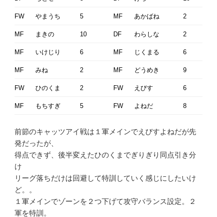
FW
やまうち
5
MF
あかばね
2
MF
まきの
10
DF
わらしな
2
MF
いけじり
6
MF
じくまる
6
MF
みね
2
MF
どうめき
9
FW
ひのくま
2
FW
えびす
6
MF
もちすぎ
5
FW
よねだ
8
前節のキャッツアイ戦は１軍メインでえびすよねだが先
発だったが、
得点できず、後半変えたひのくまでぎりぎり同点引き分
け
リーグ落ちだけは回避して特訓していく感じにしたいけ
ど。。
１軍メインでゾーンを２つ下げて攻守バランス設定。２
軍を特訓。