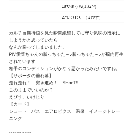
18’やまうち(よねだ)
27’いけじり （えびす）
カルチョ期待値を見た瞬間絶望してに守り気味の指示に
しようかと思っていたら
なんか勝ってしまいました。
PⅣ愛菜ちゃんの勝っちゃた～♪勝っちゃた～♪が脳内再生
されています
相手のコンディションがかなり悪かったみたいですね。
【サポータの垂れ幕】
走れ走れ！ 突き進め！ SHooT!!
このままでいいのか？
えびす、いけじり
【カード】
シュート パス エアロビクス 温泉 イメージトレー
ニング