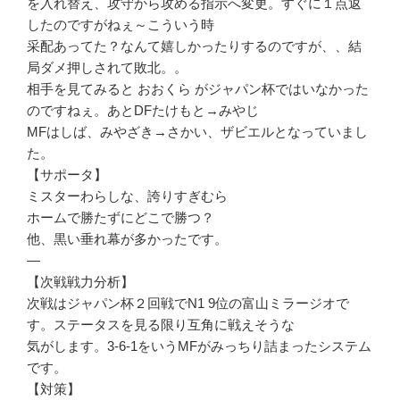
を入れ替え、攻守から攻める指示へ変更。すぐに１点返
したのですがねぇ～こういう時
采配あってた？なんて嬉しかったりするのですが、、結
局ダメ押しされて敗北。。
相手を見てみると おおくら がジャパン杯ではいなかった
のですねぇ。あとDFたけもと→みやじ
MFはしば、みやざき→さかい、ザビエルとなっていまし
た。
【サポータ】
ミスターわらしな、誇りすぎむら
ホームで勝たずにどこで勝つ？
他、黒い垂れ幕が多かったです。
—
【次戦戦力分析】
次戦はジャパン杯２回戦でN1 9位の富山ミラージオで
す。ステータスを見る限り互角に戦えそうな
気がします。3-6-1をいうMFがみっちり詰まったシステム
です。
【対策】