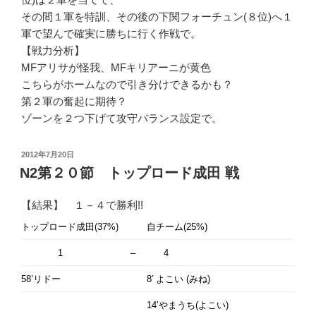
その間１軍を特訓、その後の下関フォーチュン(８位)へ１
軍で望んで確実に勝ちに行く作戦で。
【戦力分析】
MFアリサが怪我、MFキリアーニが黄色
こちらがホームなので引き分けできるかも？
第２軍の奮起に期待？
ゾーンを２つ下げて攻守バランス設定で。
投
2012年7月20日
稿
N2第２０節 トップロード成田 戦
日:
【結果】 １－４で勝利!!
トップロード成田(37%)
自チーム(25%)
1
–
4
58’リドー
8′ よこい (みね)
14’やまうち(よこい)