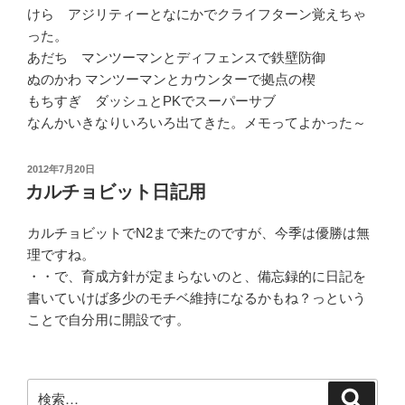
けら アジリティーとなにかでクライフターン覚えちゃ
った。
あだち マンツーマンとディフェンスで鉄壁防御
ぬのかわ マンツーマンとカウンターで拠点の楔
もちすぎ ダッシュとPKでスーパーサブ
なんかいきなりいろいろ出てきた。メモってよかった～
投
2012年7月20日
稿
カルチョビット日記用
日:
カルチョビットでN2まで来たのですが、今季は優勝は無
理ですね。
・・で、育成方針が定まらないのと、備忘録的に日記を
書いていけば多少のモチベ維持になるかもね？っという
ことで自分用に開設です。
検
検