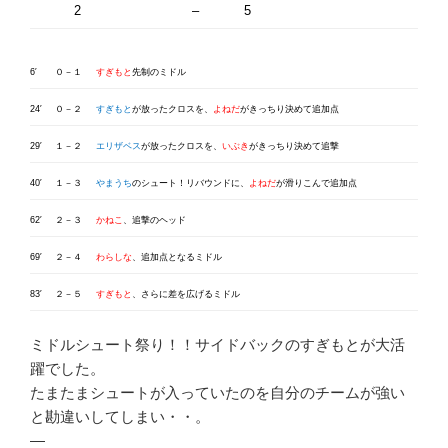
2
–
5
6′
０－１
すぎもと
先制のミドル
24′
０－２
すぎもと
が放ったクロスを、
よねだ
がきっちり決めて追加点
29′
１－２
エリザベス
が放ったクロスを、
いぶき
がきっちり決めて追撃
40′
１－３
やまうち
のシュート！リバウンドに、
よねだ
が滑りこんで追加点
62′
２－３
かねこ
、追撃のヘッド
69′
２－４
わらしな
、追加点となるミドル
83′
２－５
すぎもと
、さらに差を広げるミドル
ミドルシュート祭り！！サイドバックのすぎもとが大活
躍でした。
たまたまシュートが入っていたのを自分のチームが強い
と勘違いしてしまい・・。
—