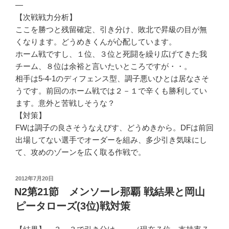
—
【次戦戦力分析】
ここを勝つと残留確定、引き分け、敗北で昇級の目が無
くなります。どうめきくんが心配しています。
ホーム戦ですし、１位、３位と死闘を繰り広げてきた我
チーム、８位は余裕と言いたいところですが・・。
相手は5-4-1のディフェンス型、調子悪いひとは居なさそ
うです。前回のホーム戦では２－１で辛くも勝利してい
ます。意外と苦戦しそうな？
【対策】
FWは調子の良さそうなえびす、どうめきから。DFは前回
出場してない選手でオーダーを組み、多少引き気味にし
て、攻めのゾーンを広く取る作戦で。
投
2012年7月20日
稿
N2第21節 メンソーレ那覇 戦結果と岡山
日:
ピータローズ(3位)戦対策