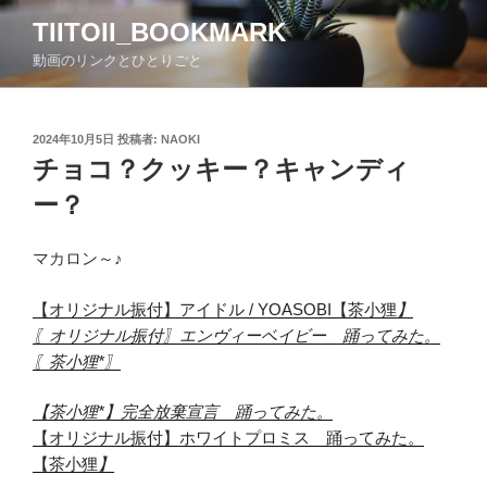
コ
TIITOII_BOOKMARK
ン
動画のリンクとひとりごと
テ
ン
ツ
投
2024年10月5日
投稿者:
NAOKI
へ
稿
チョコ？クッキー？キャンディ
ス
日:
キ
ー？
ッ
プ
マカロン～♪
【オリジナル振付】アイドル / YOASOBI【茶小狸
】
〖オリジナル振付〗エンヴィーベイビー 踊ってみた。
〖茶小狸*〗
【茶小狸*】完全放棄宣言 踊ってみた。
【オリジナル振付】ホワイトプロミス 踊ってみた。
【茶小狸
】