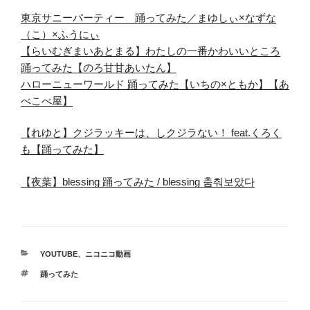
東京サニーパーティー 踊ってみた／まゆしぃ×なずな
（こ）×ふうにぃ
【らいむぎまいあとまる】わたしの一番かわいいところ
踊ってみた【のろ甘甘あいたん】
ハローニューワールド 踊ってみた【いちの×ともか】【あ
べこべ屋】
【れゆと】クジラッキーは、しクジラない！ feat.くろく
も【踊ってみた】
【夜葉】blessing 踊ってみた / blessing 춤춰보았다
カ
YOUTUBE
、
ニコニコ動画
テ
タ
踊ってみた
ゴ
グ
リ
ー