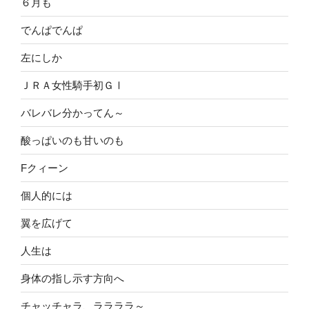
６月も
でんぱでんぱ
左にしか
ＪＲＡ女性騎手初ＧⅠ
バレバレ分かってん～
酸っぱいのも甘いのも
Fクィーン
個人的には
翼を広げて
人生は
身体の指し示す方向へ
チャッチャラ、ララララ～