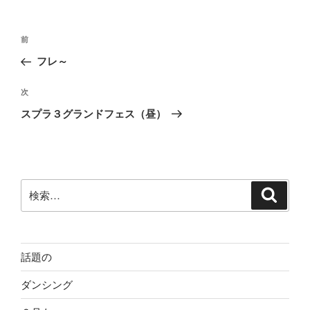
投
前
前
稿
の
フレ～
ナ
投
ビ
稿
次
次
ゲ
の
スプラ３グランドフェス（昼）
投
ー
稿
シ
ョ
ン
検
検
索
索:
話題の
ダンシング