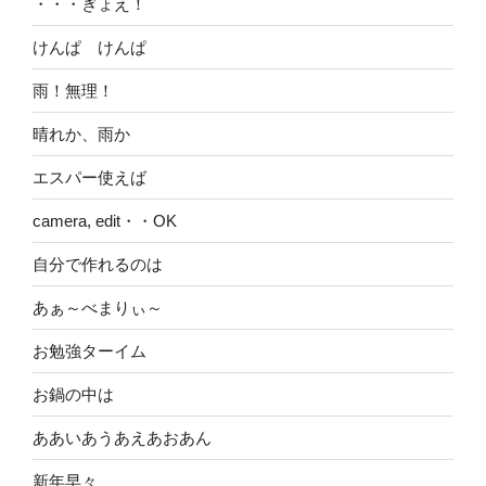
・・・ぎょえ！
けんぱ けんぱ
雨！無理！
晴れか、雨か
エスパー使えば
camera, edit・・OK
自分で作れるのは
あぁ～べまりぃ～
お勉強ターイム
お鍋の中は
ああいあうあえあおあん
新年早々