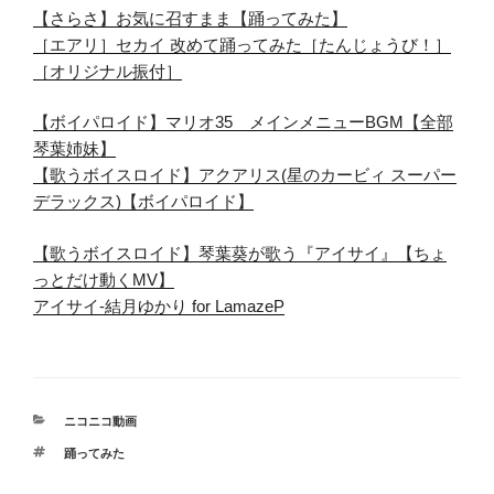
【さらさ】お気に召すまま【踊ってみた】
［エアリ］セカイ 改めて踊ってみた［たんじょうび！］
［オリジナル振付］
【ボイパロイド】マリオ35 メインメニューBGM【全部
琴葉姉妹】
【歌うボイスロイド】アクアリス(星のカービィ スーパー
デラックス)【ボイパロイド】
【歌うボイスロイド】琴葉葵が歌う『アイサイ』【ちょ
っとだけ動くMV】
アイサイ-結月ゆかり for LamazeP
カ
ニコニコ動画
テ
タ
踊ってみた
ゴ
グ
リ