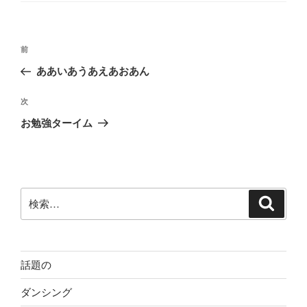
ー
投
前
前
稿
の
ああいあうあえあおあん
ナ
投
ビ
稿
次
次
ゲ
の
お勉強ターイム
投
ー
稿
シ
ョ
ン
検
検
索
索:
話題の
ダンシング