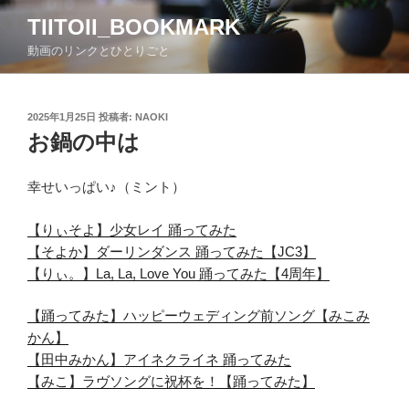
コ
TIITOII_BOOKMARK
ン
動画のリンクとひとりごと
テ
ン
ツ
投
2025年1月25日
投稿者:
NAOKI
へ
稿
お鍋の中は
ス
日:
キ
ッ
幸せいっぱい♪（ミント）
プ
【りぃそよ】少女レイ 踊ってみた
【そよか】ダーリンダンス 踊ってみた【JC3】
【りぃ。】La, La, Love You 踊ってみた【4周年】
【踊ってみた】ハッピーウェディング前ソング【みこみ
かん】
【田中みかん】アイネクライネ 踊ってみた
【みこ】ラヴソングに祝杯を！【踊ってみた】