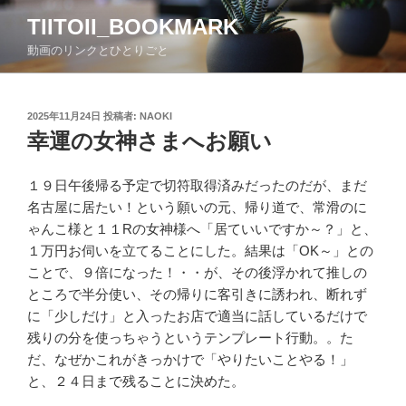
コ
TIITOII_BOOKMARK
ン
動画のリンクとひとりごと
テ
ン
ツ
投
2025年11月24日
投稿者:
NAOKI
へ
稿
幸運の女神さまへお願い
ス
日:
キ
ッ
１９日午後帰る予定で切符取得済みだったのだが、まだ
プ
名古屋に居たい！という願いの元、帰り道で、常滑のに
ゃんこ様と１１Rの女神様へ「居ていいですか～？」と、
１万円お伺いを立てることにした。結果は「OK～」との
ことで、９倍になった！・・が、その後浮かれて推しの
ところで半分使い、その帰りに客引きに誘われ、断れず
に「少しだけ」と入ったお店で適当に話しているだけで
残りの分を使っちゃうというテンプレート行動。。た
だ、なぜかこれがきっかけで「やりたいことやる！」
と、２４日まで残ることに決めた。