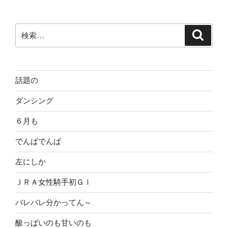
シ
ョ
ン
検
検
索
索:
話題の
ダンシング
６月も
でんぱでんぱ
左にしか
ＪＲＡ女性騎手初ＧⅠ
バレバレ分かってん～
酸っぱいのも甘いのも