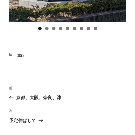
カ
旅行
テ
ゴ
リ
ー
投
前
前
稿
の
京都、大阪、奈良、津
ナ
投
ビ
稿
次
次
ゲ
の
予定伸ばして
投
ー
稿