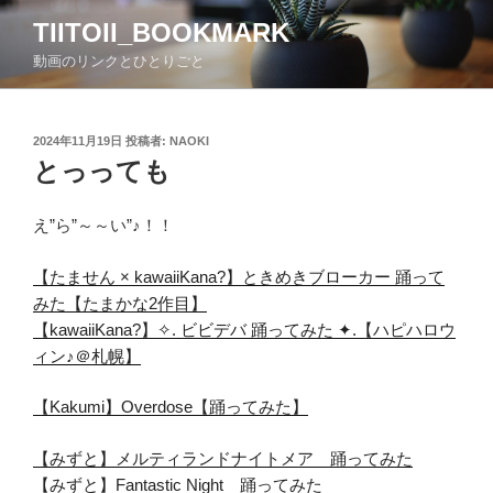
コ
TIITOII_BOOKMARK
ン
動画のリンクとひとりごと
テ
ン
ツ
投
2024年11月19日
投稿者:
NAOKI
へ
稿
とっっても
ス
日:
キ
ッ
え”ら”～～い”♪！！
プ
【たません × kawaiiKana?】ときめきブローカー 踊って
みた【たまかな2作目】
【kawaiiKana?】✧. ビビデバ 踊ってみた ✦.【ハピハロウ
ィン♪＠札幌】
【Kakumi】Overdose【踊ってみた】
【みずと】メルティランドナイトメア 踊ってみた
【みずと】Fantastic Night 踊ってみた