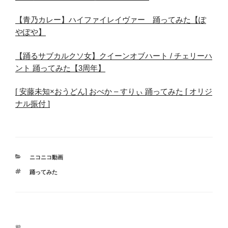
【青乃カレー】ハイファイレイヴァー 踊ってみた【ぽ
やぽや】
【踊るサブカルクソ女】クイーンオブハート / チェリーハ
ント 踊ってみた【3周年】
[ 安藤未知×おうどん] おべか – すりぃ 踊ってみた [ オリジ
ナル振付 ]
カ
ニコニコ動画
テ
タ
踊ってみた
ゴ
グ
リ
ー
投
前