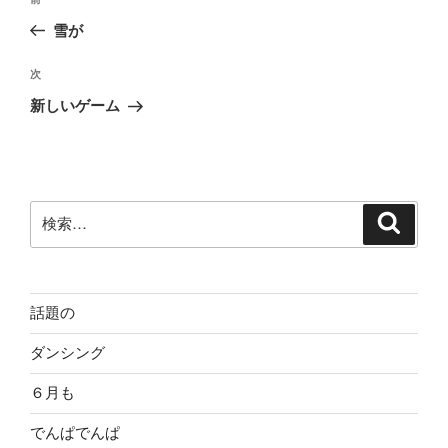
前
稿
の
雪が
ナ
投
ビ
稿
次
次
ゲ
の
新しいゲーム
投
ー
稿
シ
ョ
ン
検
検
索
索:
話題の
ダンシング
６月も
でんぱでんぱ