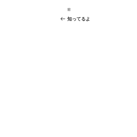
投
前
前
稿
の
知ってるよ
投
ナ
稿
ビ
ゲ
ー
シ
ョ
ン