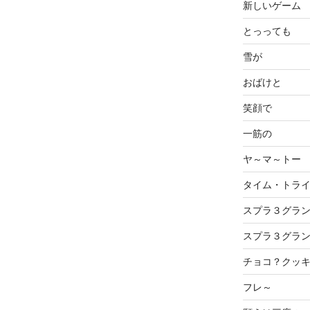
新しいゲーム
とっっても
雪が
おばけと
笑顔で
一筋の
ヤ～マ～トー
タイム・トラ
スプラ３グラ
スプラ３グラ
チョコ？クッ
フレ～