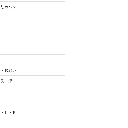
れたカバン
まへお願い
奈良、津
Ｃ・Ｌ・Ｅ