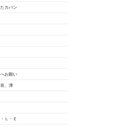
れたカバン
まへお願い
奈良、津
Ｃ・Ｌ・Ｅ