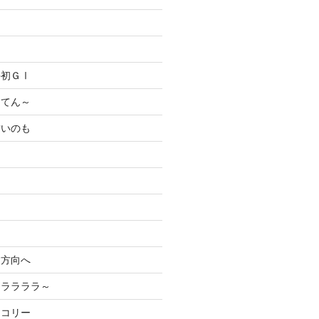
手初ＧⅠ
ってん～
甘いのも
す方向へ
、ララララ～
ッコリー