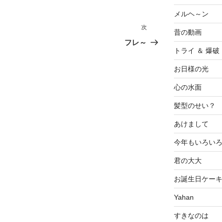
メルヘ～ン
次
次
昔の動画
の
フレ～
トライ ＆ 爆破
投
稿
お日様の光
心の水面
髪型のせい？
あけまして
今年もいろい
君の大大
お誕生日ケー
Yahan
すきなのは