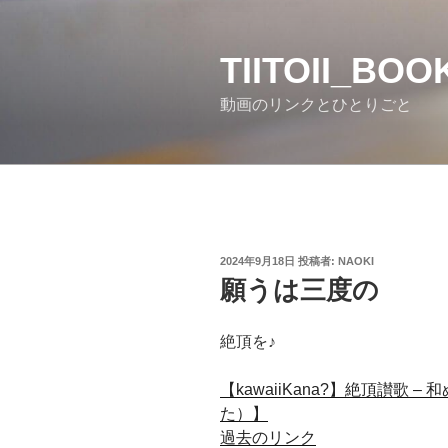
コ
ン
テ
TIITOII_BO
ン
動画のリンクとひとりごと
ツ
へ
ス
キ
ッ
プ
投
2024年9月18日
投稿者:
NAOKI
稿
願うは三度の
日:
絶頂を♪
【kawaiiKana?】絶頂讃歌 –
た）】
過去のリンク