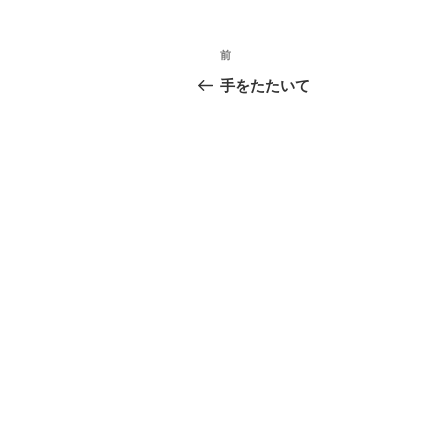
投
前
前
稿
の
手をたたいて
投
ナ
稿
ビ
ゲ
ー
シ
ョ
ン