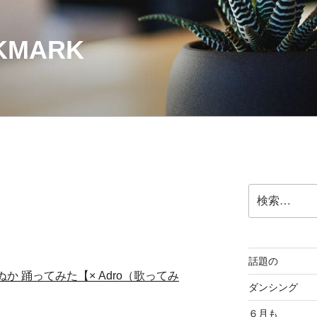
OKMARK
検
索:
話題の
 和ぬか 踊ってみた【× Adro（歌ってみ
ダンシング
６月も