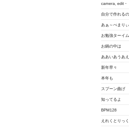
camera, edit
自分で作れる
あぁ～べまり
お勉強ターイ
お鍋の中は
ああいあうあ
新年早々
本年も
スプーン曲げ
知ってるよ
BPM128
えれくとりっ