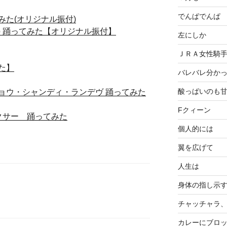
でんぱでんぱ
た(オリジナル振付)
くp 踊ってみた【オリジナル振付】
左にしか
ＪＲＡ女性騎
た】
バレバレ分か
酸っぱいのも
ョウ・シャンディ・ランデヴ 踊ってみた
Fクィーン
クサー 踊ってみた
個人的には
翼を広げて
人生は
身体の指し示
チャッチャラ
カレーにブロ