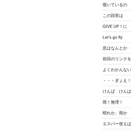
覗いているの
この回答は
GIVE UP！に
Let’s go fly
息はなんとか
前回のリンク
よくわかんな
・・・ぎょえ
けんぱ けん
雨！無理！
晴れか、雨か
エスパー使え