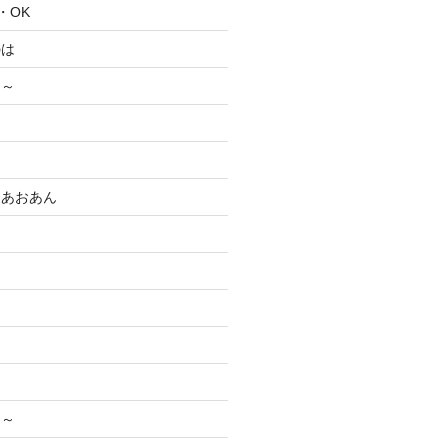
・・OK
のは
ぃ～
ム
えあおあん
く～