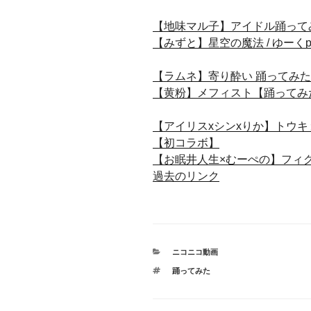
【地味マル子】アイドル踊ってみ
【みずと】星空の魔法 / ゆー
【ラムネ】寄り酔い 踊ってみた
【黄粉】メフィスト【踊ってみ
【アイリスxシンxりか】トウキ
【初コラボ】
【お眠井人生×むーぺの】フィ
過去のリンク
カ
ニコニコ動画
テ
タ
踊ってみた
ゴ
グ
リ
ー