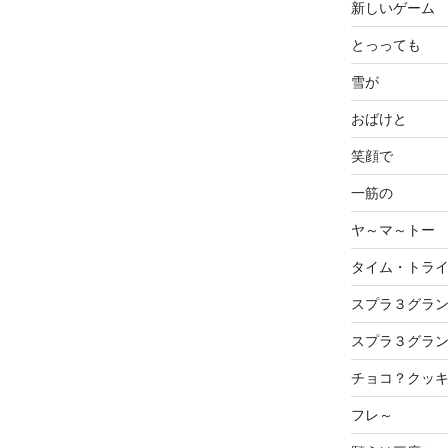
新しいゲーム
とっっても
雪が
おばけと
笑顔で
一筋の
ヤ～マ～トー
タイム・トラ
スプラ３グラ
スプラ３グラ
チョコ？クッ
フレ～