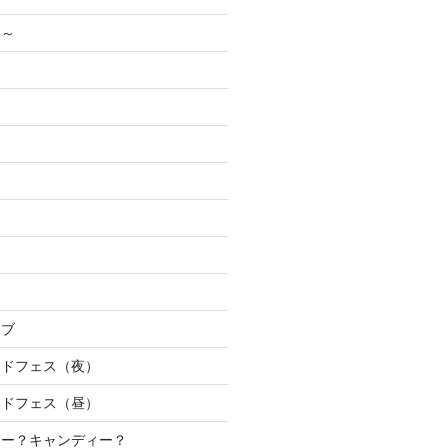
く～
イブ
ンドフェス（夜）
ンドフェス（昼）
キー？キャンディー？