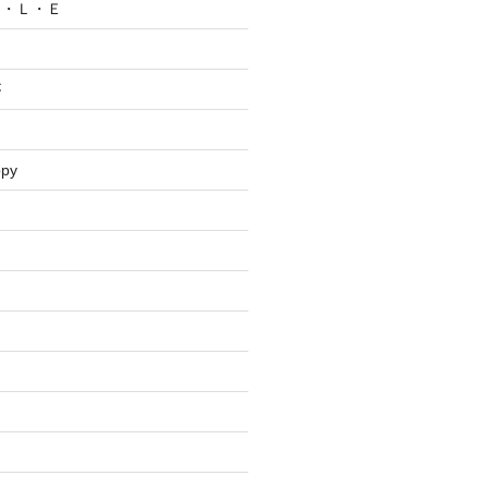
Ｃ・Ｌ・Ｅ
が
ppy