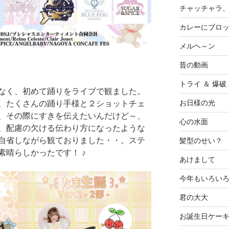
チャッチャラ
カレーにブロ
メルヘ～ン
昔の動画
トライ ＆ 爆破
なく、初めて踊りをライブで観ました。
お日様の光
、たくさんの踊り手様と２ショットチェ
、その際にすきを伝えたいんだけど～、
心の水面
、配慮の欠ける伝わり方になったような
自省しながら観ておりました・・。ステ
髪型のせい？
素晴らしかったです！ ♪
あけまして
今年もいろい
君の大大
お誕生日ケー