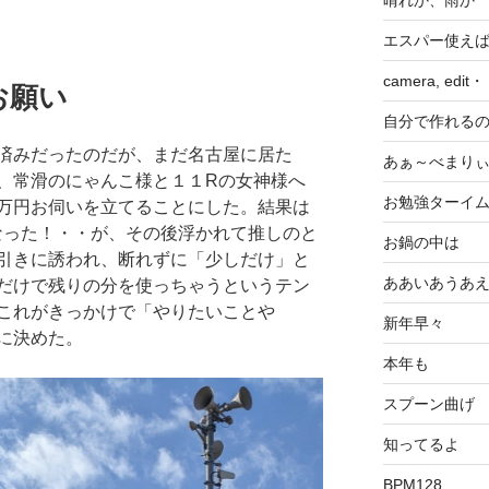
エスパー使え
camera, edit
お願い
自分で作れる
済みだったのだが、まだ名古屋に居た
あぁ～べまり
、常滑のにゃんこ様と１１Rの女神様へ
お勉強ターイ
万円お伺いを立てることにした。結果は
なった！・・が、その後浮かれて推しのと
お鍋の中は
引きに誘われ、断れずに「少しだけ」と
ああいあうあ
だけで残りの分を使っちゃうというテン
これがきっかけで「やりたいことや
新年早々
に決めた。
本年も
スプーン曲げ
知ってるよ
BPM128