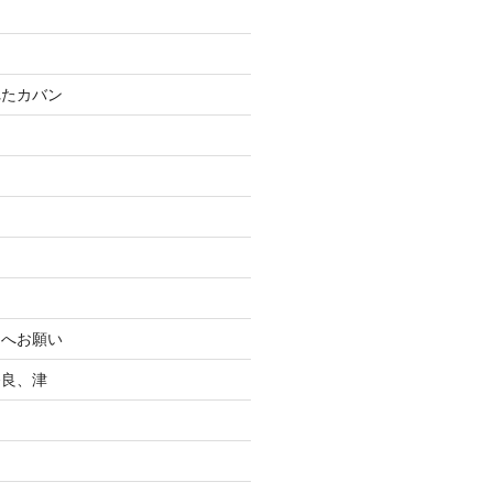
れたカバン
まへお願い
奈良、津