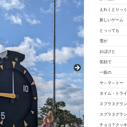
えれくとりっ
新しいゲーム
とっっても
雪が
おばけと
笑顔で
一筋の
ヤ～マ～トー
タイム・トラ
スプラ３グラ
スプラ３グラ
チョコ？クッ