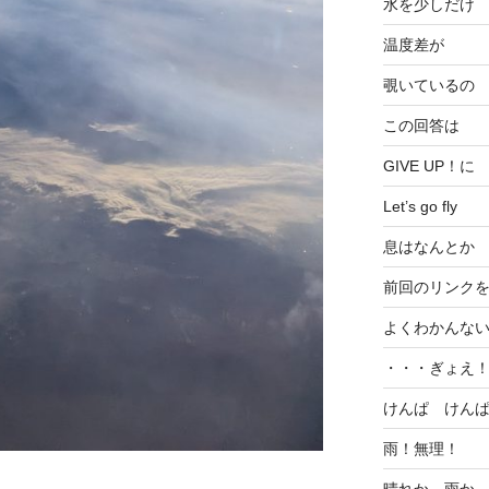
水を少しだけ
温度差が
覗いているの
この回答は
GIVE UP！に
Let’s go fly
息はなんとか
前回のリンク
よくわかんな
・・・ぎょえ
けんぱ けん
雨！無理！
晴れか、雨か