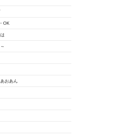
ば
・・OK
のは
ぃ～
ム
えあおあん