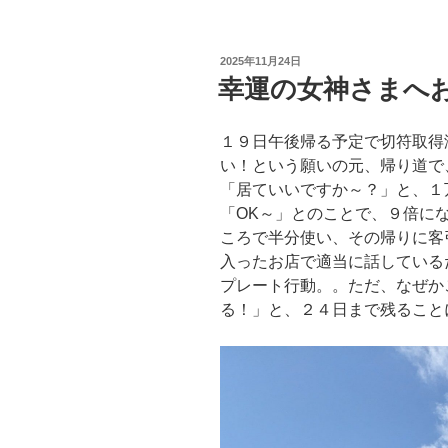
投
2025年11月24日
稿
幸運の女神さまへ
日:
１９日午後帰る予定で切符取得
い！という願いの元、帰り道で
「居ていいですか～？」と、１
「OK～」とのことで、９倍に
ころで半分使い、その帰りに客
入ったお店で適当に話している
プレート行動。。ただ、なぜか
る！」と、２４日まで残ること