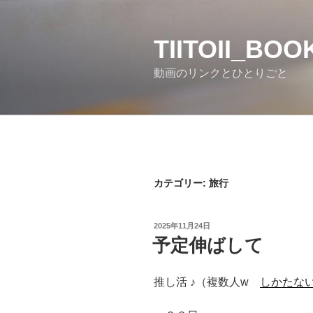
コ
ン
テ
TIITOII_BO
ン
動画のリンクとひとりごと
ツ
へ
ス
キ
ッ
プ
カテゴリー:
旅行
投
2025年11月24日
稿
予定伸ばして
日:
推し活 ♪（複数人w
しかたな