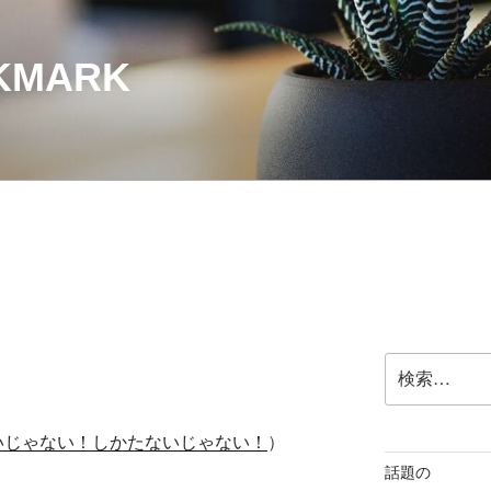
OKMARK
検
索:
いじゃない！しかたないじゃない！
）
話題の