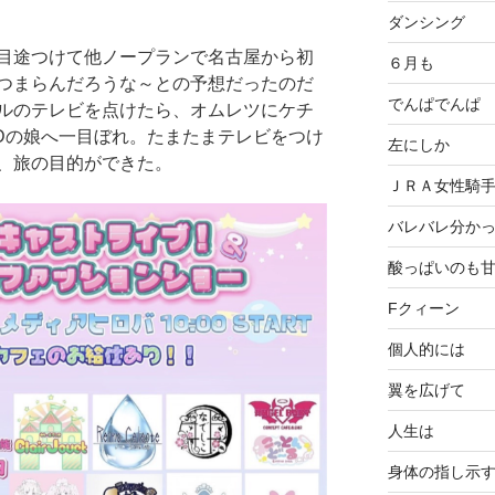
ダンシング
目途つけて他ノープランで名古屋から初
６月も
つまらんだろうな～との予想だったのだ
でんぱでんぱ
ルのテレビを点けたら、オムレツにケチ
CDの娘へ一目ぼれ。たまたまテレビをつけ
左にしか
、旅の目的ができた。
ＪＲＡ女性騎
バレバレ分か
酸っぱいのも
Fクィーン
個人的には
翼を広げて
人生は
身体の指し示