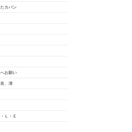
れたカバン
まへお願い
奈良、津
Ｃ・Ｌ・Ｅ