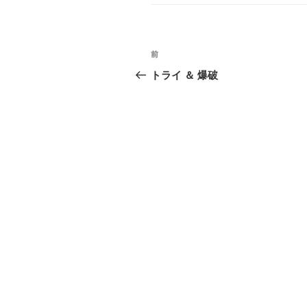
ー
投
前
前
稿
の
トライ ＆ 爆破
投
ナ
稿
ビ
ゲ
ー
シ
ョ
ン