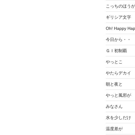
こっちのほう
ギリシア文字
Oh! Happy Ha
今日から・・
ＧＩ初制覇
やっとこ
やたらデカイ
朝と夜と
やっと風邪が
みなさん
水を少しだけ
温度差が