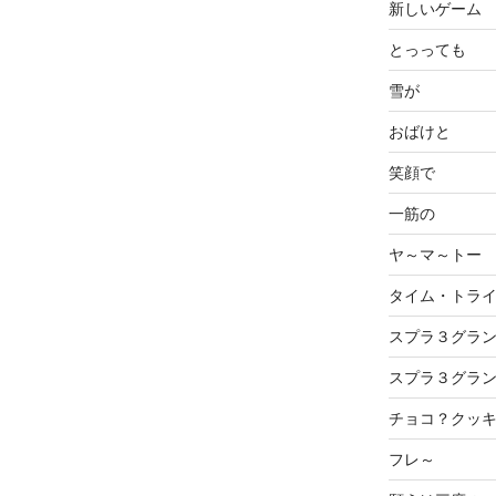
新しいゲーム
とっっても
雪が
おばけと
笑顔で
一筋の
ヤ～マ～トー
タイム・トラ
スプラ３グラ
スプラ３グラ
チョコ？クッ
フレ～