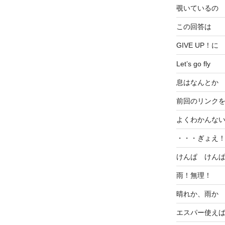
覗いているの
この回答は
GIVE UP！に
Let’s go fly
息はなんとか
前回のリンク
よくわかんな
・・・ぎょえ
けんぱ けん
雨！無理！
晴れか、雨か
エスパー使え