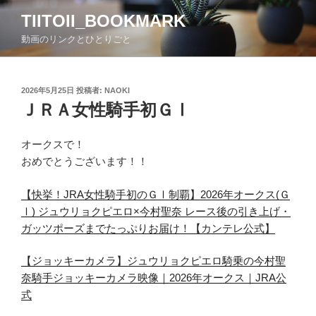
コ
TIITOII_BOOKMARK
ン
動画のリンクとひとりごと
テ
ン
ツ
投
2026年5月25日
投稿者:
NAOKI
へ
稿
ＪＲＡ女性騎手初ＧⅠ
ス
日:
キ
ッ
オークスで！
プ
おめでとうございます！！
【快挙！JRA女性騎手初のＧⅠ制覇】2026年オークス(Ｇ
Ⅰ) ジュウリョクピエロ×今村聖奈 レース後の引き上げ・
ガッツポーズまでたっぷりお届け！【カンテレ公式】
【ジョッキーカメラ】ジュウリョクピエロ騎乗の今村聖
奈騎手ジョッキーカメラ映像｜2026年オークス｜JRA公
式