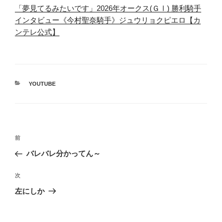
「夢見てるみたいです」2026年オークス(ＧⅠ) 勝利騎手
インタビュー《今村聖奈騎手》ジュウリョクピエロ【カ
ンテレ公式】
カ
YOUTUBE
テ
ゴ
リ
ー
投
前
前
稿
の
バレバレ分かってん～
ナ
投
ビ
稿
次
次
ゲ
の
左にしか
投
ー
稿
シ