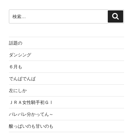
ョ
ン
検
検
索
索:
話題の
ダンシング
６月も
でんぱでんぱ
左にしか
ＪＲＡ女性騎手初ＧⅠ
バレバレ分かってん～
酸っぱいのも甘いのも