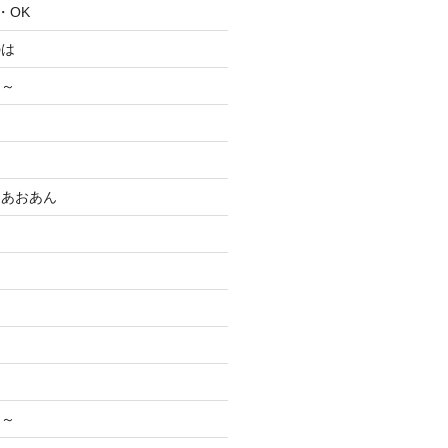
・・OK
のは
ぃ～
ム
えあおあん
く～