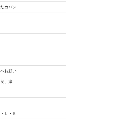
れたカバン
まへお願い
奈良、津
Ｃ・Ｌ・Ｅ