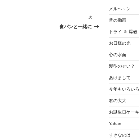
メルヘ～ン
次
次
昔の動画
の
食パンと一緒に
トライ ＆ 爆破
投
稿
お日様の光
心の水面
髪型のせい？
あけまして
今年もいろい
君の大大
お誕生日ケー
Yahan
すきなのは