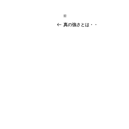
投
前
前
稿
の
真の強さとは・・
投
ナ
稿
ビ
ゲ
ー
シ
ョ
ン