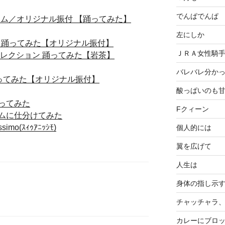
でんぱでんぱ
エム／オリジナル振付 【踊ってみた】
左にしか
！ 踊ってみた【オリジナル振付】
ＪＲＡ女性騎
コレクション 踊ってみた【岩茶】
バレバレ分か
踊ってみた【オリジナル振付】
酸っぱいのも
ってみた
Fクィーン
ムに仕分けてみた
o(ｽｨｩｱﾆｯｼﾓ)
個人的には
翼を広げて
人生は
身体の指し示
チャッチャラ
カレーにブロ