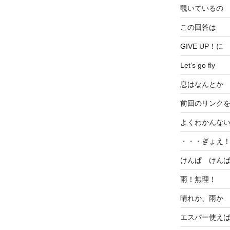
覗いているの
この回答は
GIVE UP！に
Let’s go fly
息はなんとか
前回のリンク
よくわかんな
・・・ぎょえ
けんぱ けん
雨！無理！
晴れか、雨か
エスパー使え