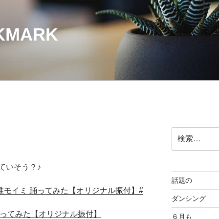
OKMARK
検
索:
ていそう？♪
話題の
香椎モイミ 踊ってみた【オリジナル振付】#
ダンシング
 踊ってみた【オリジナル振付】
６月も