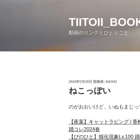
コ
ン
テ
TIITOII_BO
ン
動画のリンクとひとりごと
ツ
へ
ス
キ
ッ
プ
投
2024年3月20日
投稿者:
NAOKI
稿
ねこっぽい
日:
のがおおいけど、いぬもまじっ
【夜葉】キャットラビング / 
踊コレ2024春
【ぴのひと】猫化現象Lv.100