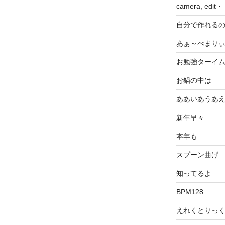
camera, edit
自分で作れる
あぁ～べまり
お勉強ターイ
お鍋の中は
ああいあうあ
新年早々
本年も
スプーン曲げ
知ってるよ
BPM128
えれくとりっ