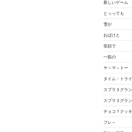
新しいゲーム
とっっても
雪が
おばけと
笑顔で
一筋の
ヤ～マ～トー
タイム・トラ
スプラ３グラ
スプラ３グラ
チョコ？クッ
フレ～