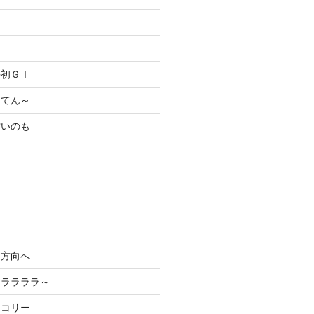
手初ＧⅠ
ってん～
甘いのも
す方向へ
、ララララ～
ッコリー