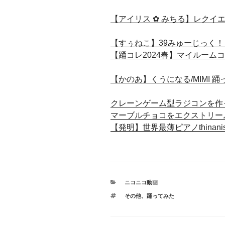
【アイリス ✿ みちる】レクイ
【すぅねこ】39みゅーじっく
【踊コレ2024春】マイルーム
【かのあ】くうになる/MIMI 
クレーンゲーム型ラジコンを作
マーブルチョコをエクストリー
【発明】世界最薄ピアノthinanissim
カ
ニコニコ動画
テ
タ
その他
、
踊ってみた
ゴ
グ
リ
ー